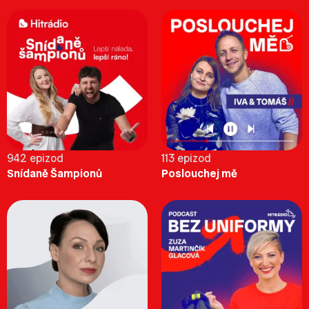
942 epizod
113 epizod
Snídaně Šampionů
Poslouchej mě