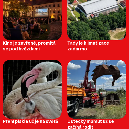
Kino je zavřené, promítá
Tady je klimatizace
se pod hvězdami
zadarmo
První pískle už je na světě
Ústecký mamut už se
začíná rodit