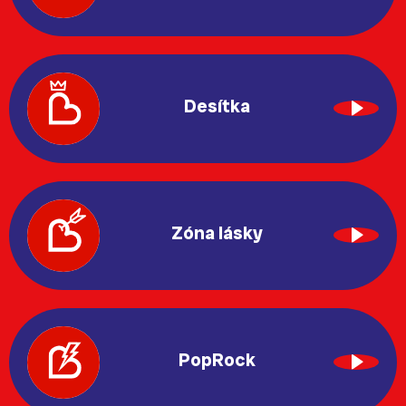
Desítka
Zóna lásky
PopRock