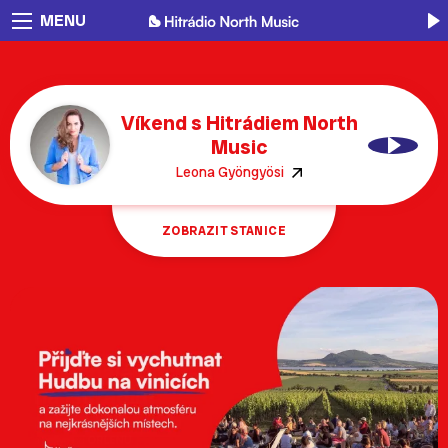
MENU
Víkend s Hitrádiem North
Music
Leona Gyöngyösi
ZOBRAZIT STANICE
Osmdesátka
Devadesátka