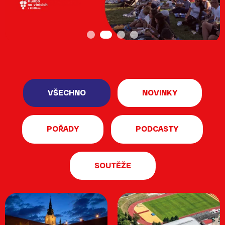
Milénium
Desítka
VŠECHNO
NOVINKY
POŘADY
PODCASTY
Zóna lásky
SOUTĚŽE
PopRock