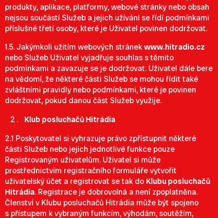
produkty, aplikace, platformy, webové stránky nebo obsah
nejsou součástí Služeb a jejich užívání se řídí podmínkami
příslušné třetí osoby, které je Uživatel povinen dodržovat.
1.5. Jakýmkoli užitím webových stránek
www.hitradio.cz
nebo Služeb Uživatel vyjadřuje souhlas s těmito
podmínkami a zavazuje se je dodržovat. Uživatel dále bere
na vědomí, že některé části Služeb se mohou řídit také
zvláštními pravidly nebo podmínkami, které je povinen
dodržovat, pokud danou část Služeb využije.
Klub posluchačů Hitrádia
2.1 Poskytovatel si vyhrazuje právo zpřístupnit některé
části Služeb nebo jejich jednotlivé funkce pouze
Registrovaným uživatelům. Uživatel si může
prostřednictvím registračního formuláře vytvořit
uživatelský účet a registrovat se tak do
Klubu posluchačů
Hitrádia
. Registrace je dobrovolná a není zpoplatněna.
Členství v Klubu posluchačů Hitrádia může být spojeno
s přístupem k vybraným funkcím, výhodám, soutěžím,