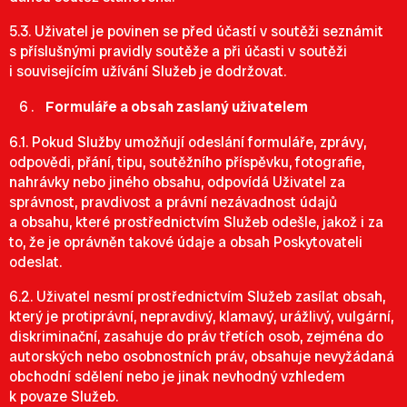
5.3. Uživatel je povinen se před účastí v soutěži seznámit
s příslušnými pravidly soutěže a při účasti v soutěži
i souvisejícím užívání Služeb je dodržovat.
Formuláře a obsah zaslaný uživatelem
6.1. Pokud Služby umožňují odeslání formuláře, zprávy,
odpovědi, přání, tipu, soutěžního příspěvku, fotografie,
nahrávky nebo jiného obsahu, odpovídá Uživatel za
správnost, pravdivost a právní nezávadnost údajů
a obsahu, které prostřednictvím Služeb odešle, jakož i za
to, že je oprávněn takové údaje a obsah Poskytovateli
odeslat.
6.2. Uživatel nesmí prostřednictvím Služeb zasílat obsah,
který je protiprávní, nepravdivý, klamavý, urážlivý, vulgární,
diskriminační, zasahuje do práv třetích osob, zejména do
autorských nebo osobnostních práv, obsahuje nevyžádaná
obchodní sdělení nebo je jinak nevhodný vzhledem
k povaze Služeb.