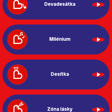
Devadesátka
Milénium
Desítka
Zóna lásky