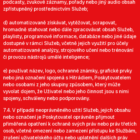
podcasty, zvukové záznamy, pořady nebo jiný audio obsah
zpřístupněný prostřednictvím Služeb;
d) automatizovaně získávat, vytěžovat, scrapovat,
hromadně stahovat nebo dále zpracovávat obsah Služeb,
playlisty, programové informace, databáze nebo jiné údaje
dostupné v rámci Služeb, včetně jejich využití pro účely
automatizované analýzy, strojového učení nebo trénování
či provozu nástrojů umělé inteligence;
e) používat název, logo, ochranné známky, grafické prvky
nebo jiná označení spojená s Hitrádiem, Poskytovatelem
nebo osobami z jeho skupiny způsobem, který může
vyvolat dojem, že Uživatel nebo jeho činnost jsou s nimi
spojeny, schváleny nebo podporovány.
7.4. V případě neoprávněného užití Služeb, jejich obsahu
nebo označení je Poskytovatel oprávněn přijmout
přiměřená opatření k ochraně svých práv nebo práv třetích
osob, včetně omezení nebo zamezení přístupu ke Službám,
zrušení uživatelského účtu nebo uplatnění dalších práv