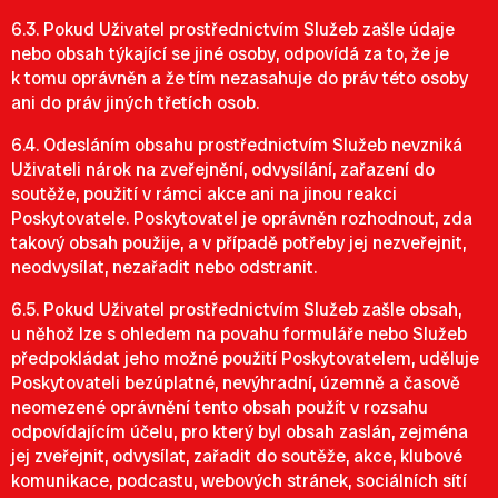
6.3. Pokud Uživatel prostřednictvím Služeb zašle údaje
nebo obsah týkající se jiné osoby, odpovídá za to, že je
k tomu oprávněn a že tím nezasahuje do práv této osoby
ani do práv jiných třetích osob.
6.4. Odesláním obsahu prostřednictvím Služeb nevzniká
Uživateli nárok na zveřejnění, odvysílání, zařazení do
soutěže, použití v rámci akce ani na jinou reakci
Poskytovatele. Poskytovatel je oprávněn rozhodnout, zda
takový obsah použije, a v případě potřeby jej nezveřejnit,
neodvysílat, nezařadit nebo odstranit.
6.5. Pokud Uživatel prostřednictvím Služeb zašle obsah,
u něhož lze s ohledem na povahu formuláře nebo Služeb
předpokládat jeho možné použití Poskytovatelem, uděluje
Poskytovateli bezúplatné, nevýhradní, územně a časově
neomezené oprávnění tento obsah použít v rozsahu
odpovídajícím účelu, pro který byl obsah zaslán, zejména
jej zveřejnit, odvysílat, zařadit do soutěže, akce, klubové
komunikace, podcastu, webových stránek, sociálních sítí