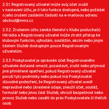
2.3.1. Registrovaný uživatel může svůj účet zrušit
v nastavení účtu, je-li tato funkce dostupná, nebo požádat
o jeho zrušení zasláním žádosti na e-mailovou adresu
obchod@mms.cz
.
2.3.2. Zrušením účtu zaniká členství v Klubu posluchačů
Hitrádia a Registrovaný uživatel může ztratit přístup ke
klubovým funkcím, výhodám, soutěžím, akcím nebo jiným
částem Služeb dostupným pouze Registrovaným
uživatelům.
2.3.3. Poskytovatel je oprávněn účet Registrovaného
uživatele dočasně omezit, pozastavit, zrušit nebo přijmout
jiné přiměřené opatření, pokud Registrovaný uživatel
poruší tyto podmínky nebo pokud má Poskytovatel
důvodné podezření, že Registrovaný uživatel uvedl
nepravdivé nebo zkreslené údaje, zneužil účet, soutěž,
formulář nebo jinou část Služeb, ohrozil bezpečnost nebo
provoz Služeb nebo zasáhl do práv Poskytovatele či třetích
osob.