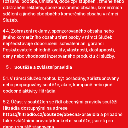
rozsahu, podobě, umístění, době zpřístupnění, změně nebo
odstranění reklamy, sponzorovaného obsahu, komerčních
sdělení a jiného obdobného komerčního obsahu v rámci
Služeb.
4.4. Zobrazení reklamy, sponzorovaného obsahu nebo
jiného komerčního obsahu třetí osoby v rámci Služeb
nepředstavuje doporučení, schválení ani garanci
Poskytovatele ohledně kvality, vlastností, dostupnosti,
ceny nebo vhodnosti inzerovaného produktu či služby.
Soutěže a zvláštní pravidla
5.1. V rámci Služeb mohou být pořádány, zpřístupňovány
nebo propagovány soutěže, akce, kampaně nebo jiné
obdobné aktivity Hitrádia.
5.2. Účast v soutěžích se řídí obecnými pravidly soutěží
Hitrádia dostupnými na adrese
https://hitradio.cz/souteze/obecna-pravidla
a případně
také zvláštními pravidly konkrétní soutěže, jsou-li pro
danou soutěž stanovena.