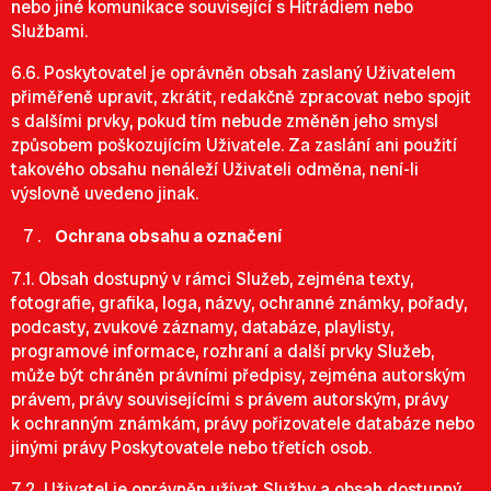
nebo jiné komunikace související s Hitrádiem nebo
Službami.
6.6. Poskytovatel je oprávněn obsah zaslaný Uživatelem
přiměřeně upravit, zkrátit, redakčně zpracovat nebo spojit
s dalšími prvky, pokud tím nebude změněn jeho smysl
způsobem poškozujícím Uživatele. Za zaslání ani použití
takového obsahu nenáleží Uživateli odměna, není-li
výslovně uvedeno jinak.
Ochrana obsahu a označení
7.1. Obsah dostupný v rámci Služeb, zejména texty,
fotografie, grafika, loga, názvy, ochranné známky, pořady,
podcasty, zvukové záznamy, databáze, playlisty,
programové informace, rozhraní a další prvky Služeb,
může být chráněn právními předpisy, zejména autorským
právem, právy souvisejícími s právem autorským, právy
k ochranným známkám, právy pořizovatele databáze nebo
jinými právy Poskytovatele nebo třetích osob.
7.2. Uživatel je oprávněn užívat Služby a obsah dostupný