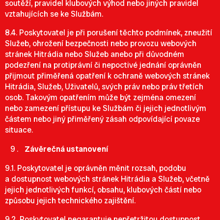
soutěží, pravidel klubových výhod nebo jiných pravidel
vztahujících se ke Službám.
8.4. Poskytovatel je při porušení těchto podmínek, zneužití
Služeb, ohrožení bezpečnosti nebo provozu webových
stránek Hitrádia nebo Služeb anebo při důvodném
podezření na protiprávní či nepoctivé jednání oprávněn
přijmout přiměřená opatření k ochraně webových stránek
Hitrádia, Služeb, Uživatelů, svých práv nebo práv třetích
osob. Takovým opatřením může být zejména omezení
nebo zamezení přístupu ke Službám či jejich jednotlivým
částem nebo jiný přiměřený zásah odpovídající povaze
situace.
Závěrečná ustanovení
9.1. Poskytovatel je oprávněn měnit rozsah, podobu
a dostupnost webových stránek Hitrádia a Služeb, včetně
jejich jednotlivých funkcí, obsahu, klubových částí nebo
způsobu jejich technického zajištění.
9.2. Poskytovatel negarantuje nepřetržitou dostupnost