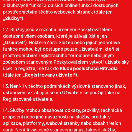
a klubových funkcí a dalších online funkcí dostupných
prostřednictvím těchto webových stránek (dále jen
„Služby“
).
1.2. Služby jsou v rozsahu určeném Poskytovatelem
dostupné všem osobám, které je užívají (dále jen
„Uživatel“
). Některé části Služeb nebo jejich jednotlivé
funkce mohou být dostupné pouze Uživatelům, kteří si
prostřednictvím registračního formuláře nebo jiným
způsobem stanoveným Poskytovatelem vytvoří uživatelský
účet, a registrují se tak do
Klubu posluchačů Hitrádia
(dále jen
„Registrovaný uživatel“
).
1.3. Není-li v těchto podmínkách výslovně stanoveno jinak,
ustanovení vztahující se na Uživatele se použijí také na
Registrované uživatele.
1.4. Služby mohou obsahovat odkazy, prokliky, technická
propojení nebo jiné návaznosti na služby, produkty,
aplikace, platformy, webové stránky nebo obsah třetích
osob. Není-li výslovně stanoveno jinak, takové služby,