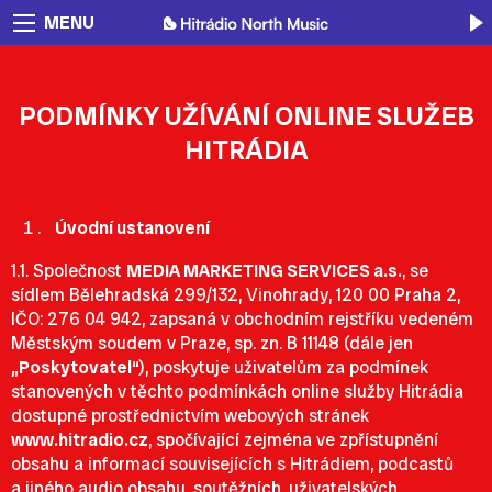
MENU
PODMÍNKY UŽÍVÁNÍ ONLINE SLUŽEB
HITRÁDIA
Úvodní ustanovení
1.1. Společnost
MEDIA MARKETING SERVICES a.s.
, se
sídlem Bělehradská 299/132, Vinohrady, 120 00 Praha 2,
IČO: 276 04 942, zapsaná v obchodním rejstříku vedeném
Městským soudem v Praze, sp. zn. B 11148 (dále jen
„Poskytovatel“
), poskytuje uživatelům za podmínek
stanovených v těchto podmínkách online služby Hitrádia
dostupné prostřednictvím webových stránek
www.hitradio.cz
, spočívající zejména ve zpřístupnění
obsahu a informací souvisejících s Hitrádiem, podcastů
a jiného audio obsahu, soutěžních, uživatelských