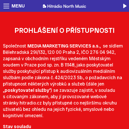
MENU
PROHLÁŠENÍ O PŘÍSTUPNOSTI
Společnost
MEDIA MARKETING SERVICES a.s.,
se sídlem
Bělehradská 29í/132, 120 00 Praha 2, IČO 276 04 942,
zapsaná v obchodním rejstříku vedeném Městským
soudem v Praze pod sp. zn. B 11148, jako poskytovatel
služby poskytující přístup k audiovizuálním mediálním
službám podle zákona č. 424/2023 Sb., o požadavcích na
přístupnost některých výrobků a služeb (dále jen
„
poskytovatel služby
“) se zavazuje zajistit, v souladu
s citovaným zákonem, aby jí provozované webové
stránky
hitradio.cz
byly přístupné co nejširšímu okruhu
uživatelů bez ohledu na jejich fyzické, smyslové nebo
kognitivní omezení.
Stav souladu