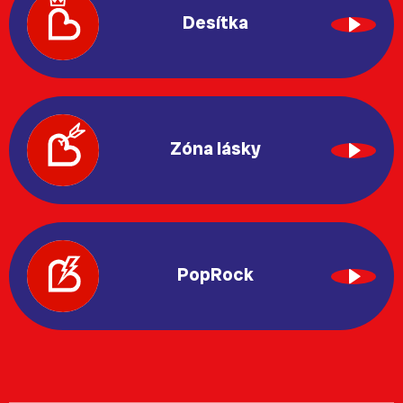
Desítka
Zóna lásky
PopRock