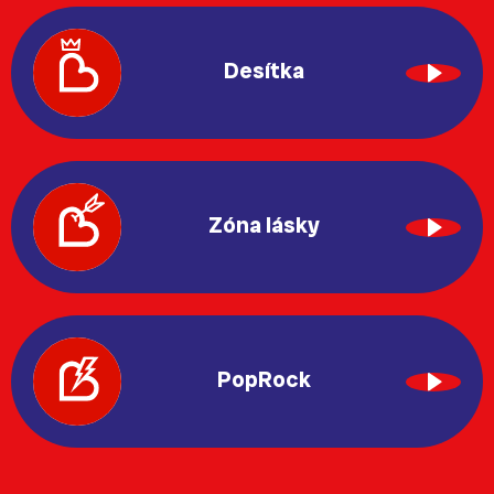
Desítka
Zóna lásky
PopRock