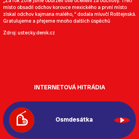
„Za rok 2018 jsme obdrželi dvě ocenění za odchovy. Třetí
místo obsadil odchov korovce mexického a první místo
získal odchov kajmana malého, “ dodala mluvčí Roštejnská.
Gratulujeme a přejeme mnoho dalších úspěchů
Zdroj: ustecky.denik.cz
INTERNETOVÁ HITRÁDIA
Osmdesátka