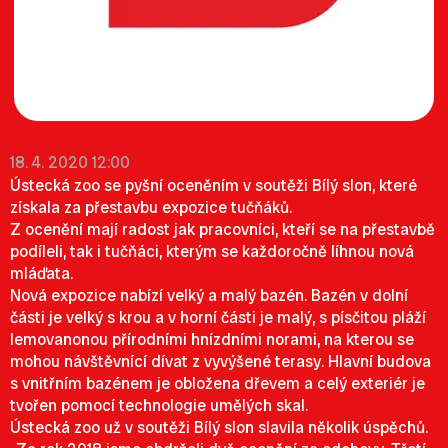
18. 4. 2020 12:00
Ústecká zoo se pyšní oceněním v soutěži Bílý slon, které
získala za přestavbu expozice tučňáků.
Z ocenění mají radost jak pracovníci, kteří se na přestavbě
podíleli, tak i tučňáci, kterým se každoročně líhnou nová
mláďata.
Nová expozice nabízí velký a malý bazén. Bazén v dolní
části je velký s krou a v horní části je malý, s písčitou pláží
lemovanonou přírodními hnízdními norami, na kterou se
mohou návštěvnící dívat z vyvýšené terasy. Hlavní budova
s vnitřním bazénem je obložena dřevem a celý exteriér je
tvořen pomocí technologie umělých skal.
Ústecká zoo už v soutěži Bílý slon slavila několik úspěchů.