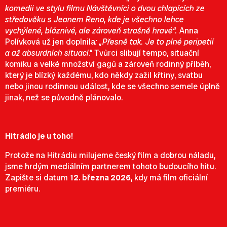
komedii ve stylu filmu Návštěvníci o dvou chlapících ze
středověku s Jeanem Reno, kde je všechno lehce
vychýlené, bláznivé, ale zároveň strašně hravé“.
Anna
Polívková už jen doplnila
: „Přesně tak. Je to plné peripetií
a až absurdních situací
.“ Tvůrci slibují tempo, situační
komiku a velké množství gagů a zároveň rodinný příběh,
který je blízký každému, kdo někdy zažil křtiny, svatbu
nebo jinou rodinnou událost, kde se všechno semele úplně
jinak, než se původně plánovalo.
Hitrádio je u toho!
Protože na Hitrádiu milujeme český film a dobrou náladu,
jsme hrdým mediálním partnerem tohoto budoucího hitu.
Zapište si datum
12. března 2026
, kdy má film oficiální
premiéru.