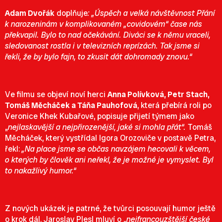
Adam Dvořák
doplňuje
: „Úspěch a velká návštěvnost Přání
k narozeninám v komplikovaném „covidovém“ čase nás
překvapil. Bylo to nad očekávání. Diváci se k němu vraceli,
sledovanost rostla i v televizních reprízách. Tak jsme si
řekli, že by bylo fajn, to zkusit dát dohromady znovu.“
Ve filmu se objeví noví herci
Anna Polívková, Petr Stach,
Tomáš Měcháček a Táňa Pauhofová
, která přebírá roli po
Veronice Khek Kubařové, popisuje přijetí týmem jako
„
nejlaskavější a nejpřirozenější, jaké si mohla přát“.
Tomáš
Měcháček, který vystřídal Igora Orozoviče v postavě Petra,
řekl:
„Na place jsme se občas navzájem hecovali k věcem,
o kterých by člověk ani neřekl, že je možné je vymyslet. Byl
to nakažlivý humor.“
Z nových ukázek je patrné, že tvůrci posouvají humor ještě
o krok dál. Jaroslav Plesl mluví o „
nejfrancouzštější české