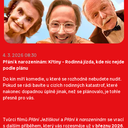
4. 3. 2026 08:30
Přání k narozeninám: Křtiny – Rodinná jízda, kde nic nejde
podle plánu
Do kin míří komedie, u které se rozhodně nebudete nudit.
Pokud se rádi bavíte u cizích rodinných katastrof, které
nakonec dopadnou úplně jinak, než se plánovalo, je tohle
přesně pro vás.
Tvůrci filmů
Přání Ježíškovi
a
Přání k narozeninám
se vrací
s dalším příběhem, který vás rozesměje už v
březnu 2026
.