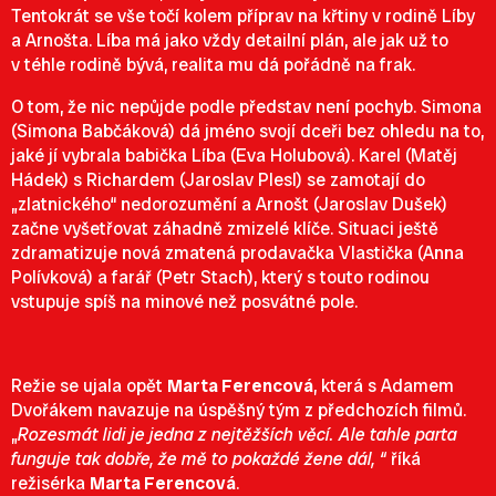
Tentokrát se vše točí kolem příprav na křtiny v rodině Líby
a Arnošta. Líba má jako vždy detailní plán, ale jak už to
v téhle rodině bývá, realita mu dá pořádně na frak.
O tom, že nic nepůjde podle představ není pochyb. Simona
(Simona Babčáková) dá jméno svojí dceři bez ohledu na to,
jaké jí vybrala babička Líba (Eva Holubová). Karel (Matěj
Hádek) s Richardem (Jaroslav Plesl) se zamotají do
„zlatnického“ nedorozumění a Arnošt (Jaroslav Dušek)
začne vyšetřovat záhadně zmizelé klíče. Situaci ještě
zdramatizuje nová zmatená prodavačka Vlastička (Anna
Polívková) a farář (Petr Stach), který s touto rodinou
vstupuje spíš na minové než posvátné pole.
Režie se ujala opět
Marta Ferencová
, která s Adamem
Dvořákem navazuje na úspěšný tým z předchozích filmů.
„
Rozesmát lidi je jedna z nejtěžších věcí. Ale tahle parta
funguje tak dobře, že mě to pokaždé žene dál, “
říká
režisérka
Marta Ferencová
.