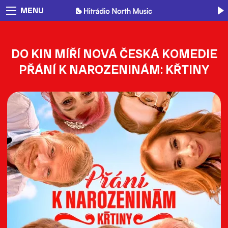
MENU
DO KIN MÍŘÍ NOVÁ ČESKÁ KOMEDIE
PŘÁNÍ K NAROZENINÁM: KŘTINY