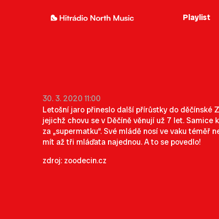
Playlist
30. 3. 2020 11:00
Letošní jaro přineslo další přírůstky do děčínské 
jejichž chovu se v Děčíně věnují už 7 let. Samic
za „supermatku“. Své mládě nosí ve vaku téměř ne
mít až tři mláďata najednou. A to se povedlo!
zdroj: zoodecin.cz