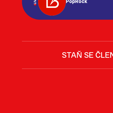
LIVE
PopRock
STAŇ SE ČLE