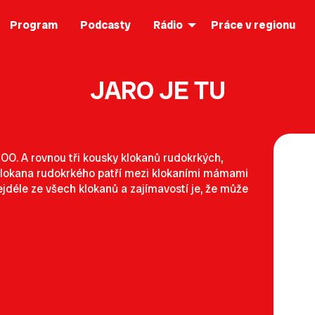
Program
Podcasty
Rádio
Práce v regionu
JARO JE TU
ZOO. A rovnou tři kousky klokanů rudokrkých,
e klokana rudokrkého patří mezi klokaními mámami
jdéle ze všech klokanů a zajímavostí je, že může