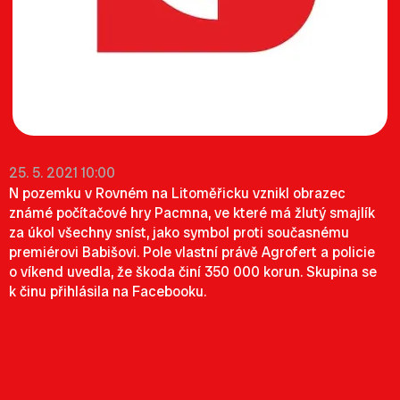
25. 5. 2021 10:00
N pozemku v Rovném na Litoměřicku vznikl obrazec
známé počítačové hry Pacmna, ve které má žlutý smajlík
za úkol všechny sníst, jako symbol proti současnému
premiérovi Babišovi. Pole vlastní právě Agrofert a policie
o víkend uvedla, že škoda činí 350 000 korun. Skupina se
k činu přihlásila na Facebooku.