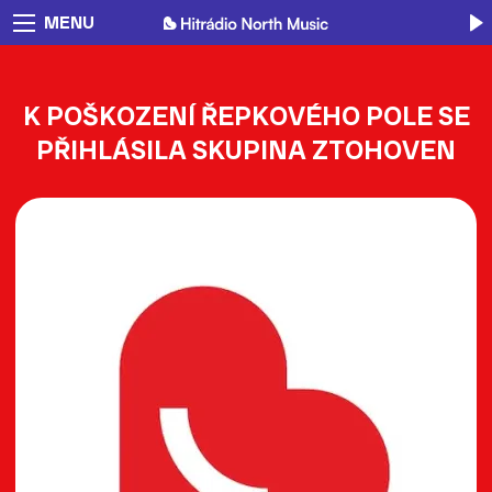
MENU
K POŠKOZENÍ ŘEPKOVÉHO POLE SE
PŘIHLÁSILA SKUPINA ZTOHOVEN