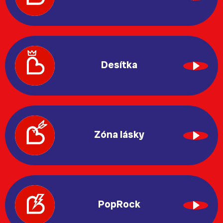
Desítka
Zóna lásky
PopRock