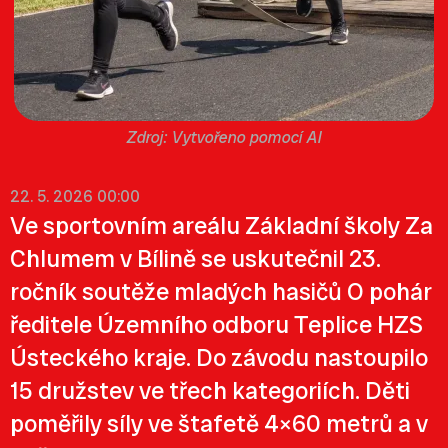
Vytvořeno pomocí AI
22. 5. 2026 00:00
Ve sportovním areálu Základní školy Za
Chlumem v Bílině se uskutečnil 23.
ročník soutěže mladých hasičů O pohár
ředitele Územního odboru Teplice HZS
Ústeckého kraje. Do závodu nastoupilo
15 družstev ve třech kategoriích. Děti
poměřily síly ve štafetě 4×60 metrů a v