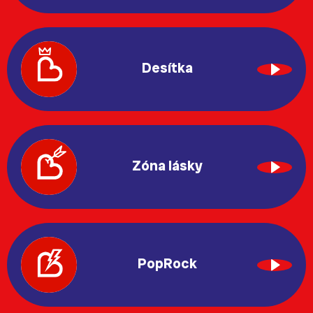
Desítka
Zóna lásky
PopRock