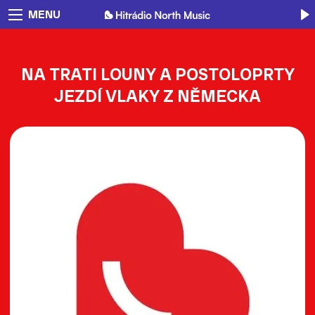
MENU
NA TRATI LOUNY A POSTOLOPRTY
JEZDÍ VLAKY Z NĚMECKA