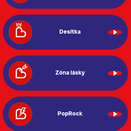
Desítka
Zóna lásky
PopRock