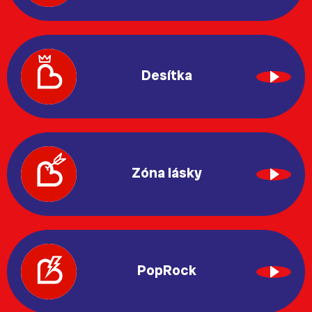
Desítka
Zóna lásky
PopRock