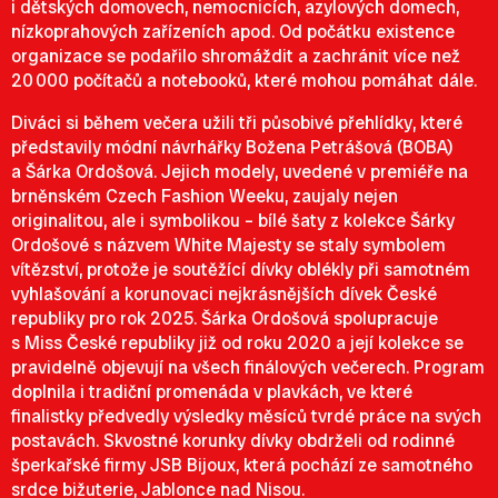
i dětských domovech, nemocnicích, azylových domech,
nízkoprahových zařízeních apod. Od počátku existence
organizace se podařilo shromáždit a zachránit více než
20 000 počítačů a notebooků, které mohou pomáhat dále.
Diváci si během večera užili tři působivé přehlídky, které
představily módní návrhářky Božena Petrášová (BOBA)
a Šárka Ordošová. Jejich modely, uvedené v premiéře na
brněnském Czech Fashion Weeku, zaujaly nejen
originalitou, ale i symbolikou – bílé šaty z kolekce Šárky
Ordošové s názvem White Majesty se staly symbolem
vítězství, protože je soutěžící dívky oblékly při samotném
vyhlašování a korunovaci nejkrásnějších dívek České
republiky pro rok 2025. Šárka Ordošová spolupracuje
s Miss České republiky již od roku 2020 a její kolekce se
pravidelně objevují na všech finálových večerech. Program
doplnila i tradiční promenáda v plavkách, ve které
finalistky předvedly výsledky měsíců tvrdé práce na svých
postavách. Skvostné korunky dívky obdrželi od rodinné
šperkařské firmy JSB Bijoux, která pochází ze samotného
srdce bižuterie, Jablonce nad Nisou.