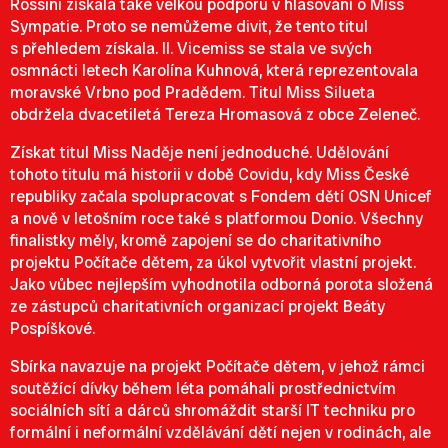
Rossini získala také velkou podporu v hlasování o Miss
Sympatie. Proto se nemůžeme divit, že tento titul
s přehledem získala. II. Vicemiss se stala ve svých
osmnácti letech Karolína Kuhnová, která reprezentovala
moravské Vrbno pod Pradědem. Titul Miss Silueta
obdržela dvacetiletá Tereza Hromasová z obce Zeleneč.
Získat titul Miss Naděje není jednoduché. Udělování
tohoto titulu má historii v době Covidu, kdy Miss České
republiky začala spolupracovat s Fondem dětí OSN Unicef
a nově v letošním roce také s platformou Donio. Všechny
finalistky měly, kromě zapojení se do charitativního
projektu Počítače dětem, za úkol vytvořit vlastní projekt.
Jako vůbec nejlepším vyhodnotila odborná porota složená
ze zástupců charitativních organizací projekt Beáty
Pospíškové.
Sbírka navazuje na projekt Počítače dětem, v jehož rámci
soutěžící dívky během léta pomáhali prostřednictvím
sociálních sítí a dárců shromáždit starší IT techniku pro
formální i neformální vzdělávání dětí nejen v rodinách, ale