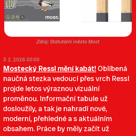
Statutární město Most
3. 2. 2026 00:00
Mostecký Ressl mění kabát!
Oblíbená
naučná stezka vedoucí přes vrch Ressl
projde letos výraznou vizuální
proměnou. Informační tabule už
dosloužily, a tak je nahradí nové,
moderní, přehledné a s aktuálním
obsahem. Práce by měly začít už