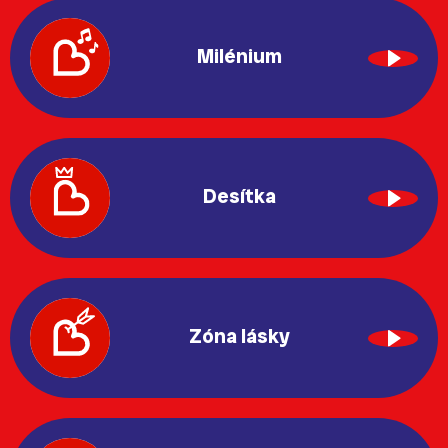
Milénium
Desítka
Zóna lásky