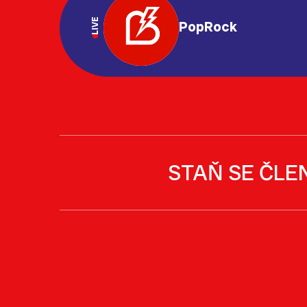
LIVE
PopRock
STAŇ SE ČLE