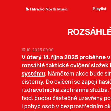
Playlist
ROZSÁHLÉ
13. 10. 2025 00:00
V úterý 14. října 2025 proběhne v
rozsáhlé taktické cvičení slože
systému
. Námětem akce bude sim
cisterny. Do cvičení se zapojí hasič
i zdravotnická záchranná služba.
hod. budou částečně uzavřeny p
i pohyb osob v bezprostředním ok