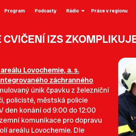
Program
Podcasty
Rádio
Práce v regionu
 CVIČENÍ IZS ZKOMPLIKUJ
 areálu Lovochemie, a. s.
k integrovaného záchranného
ulovaný únik čpavku z železniční
i, policisté, městská policie
V den konání od 9:00 do 12:00
ozemní komunikace pro dopravu
olí areálu Lovochemie. Dle