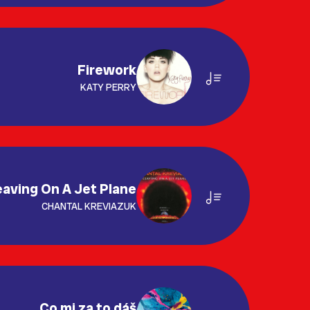
Firework
KATY PERRY
eaving On A Jet Plane
CHANTAL KREVIAZUK
Co mi za to dáš