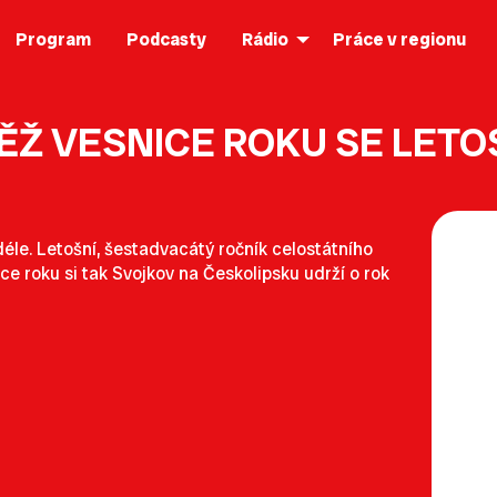
Program
Podcasty
Rádio
Práce v regionu
ĚŽ VESNICE ROKU SE LETOS
éle. Letošní, šestadvacátý ročník celostátního
ice roku si tak Svojkov na Českolipsku udrží o rok