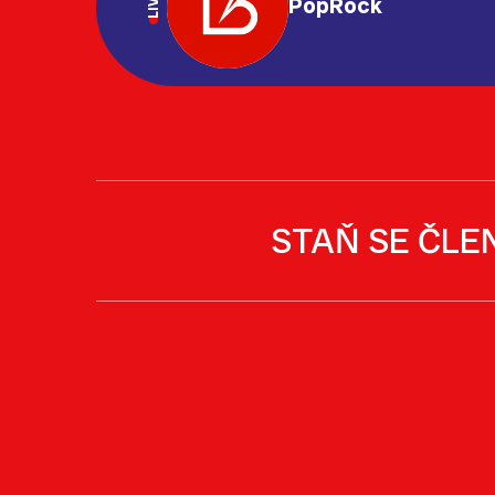
LIVE
PopRock
STAŇ SE ČLE