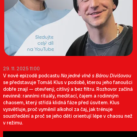
29. 11. 2025 11:00
V nové epizodě podcastu
Na jedné vlně s Bárou Divišovou
se představuje Tomáš Klus v podobě, kterou jeho fanoušci
dobře znají — otevřený, citlivý a bez filtru. Rozhovor začíná
nevinně: ranními rituály, meditací, čajem a rodinným
chaosem, který střídá klidná fáze před úsvitem. Klus
vysvětluje, proč vyměnil alkohol za čaj, jak trénuje
soustředění a proč se jeho děti orientují lépe v chaosu než
v režimu.