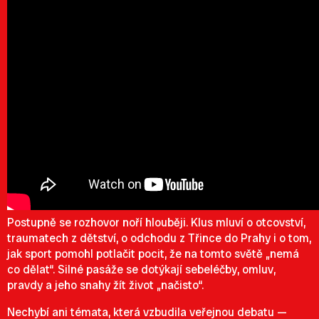
Postupně se rozhovor noří hlouběji. Klus mluví o otcovství,
traumatech z dětství, o odchodu z Třince do Prahy i o tom,
jak sport pomohl potlačit pocit, že na tomto světě „nemá
co dělat“. Silné pasáže se dotýkají sebeléčby, omluv,
pravdy a jeho snahy žít život „načisto“.
Nechybí ani témata, která vzbudila veřejnou debatu —