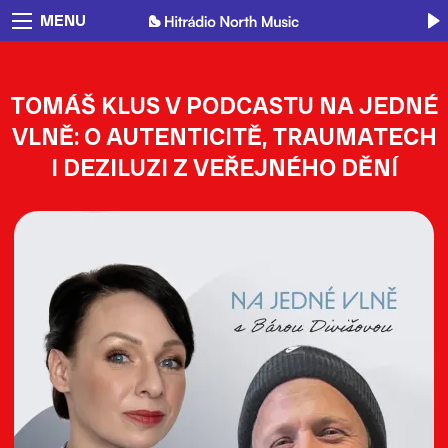
MENU
TOMÁŠ KLUS V PODCASTU NA JEDNÉ
VLNĚ: O AUTENTICITĚ, TRAUMATECH
I DEZILUZI Z VEŘEJNÉHO DĚNÍ