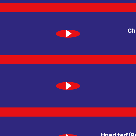
Ch
Hned teď (P