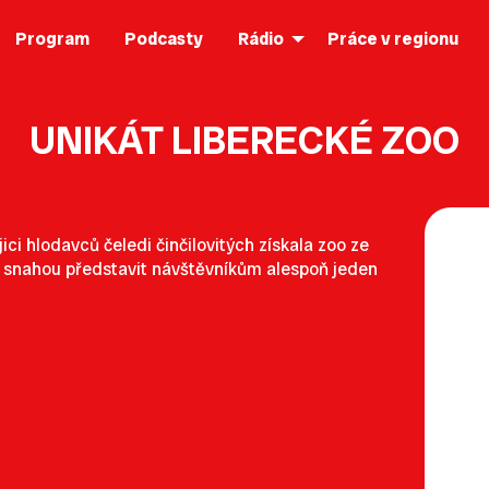
Program
Podcasty
Rádio
Práce v regionu
UNIKÁT LIBERECKÉ ZOO
ici hlodavců čeledi činčilovitých získala zoo ze
se snahou představit návštěvníkům alespoň jeden