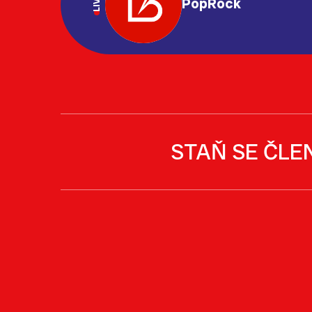
LIVE
PopRock
STAŇ SE ČLE