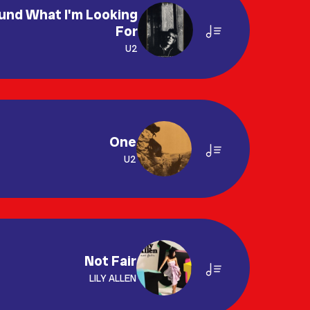
Found What I'm Looking
For
U2
One
U2
Not Fair
LILY ALLEN