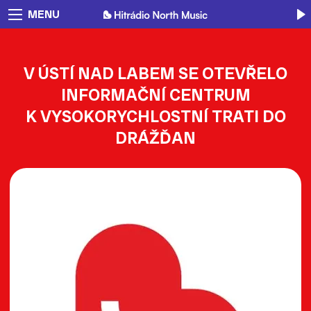
MENU
V ÚSTÍ NAD LABEM SE OTEVŘELO
INFORMAČNÍ CENTRUM
K VYSOKORYCHLOSTNÍ TRATI DO
DRÁŽĎAN