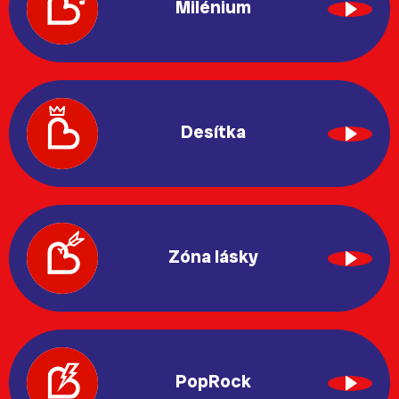
Milénium
Desítka
Zóna lásky
PopRock