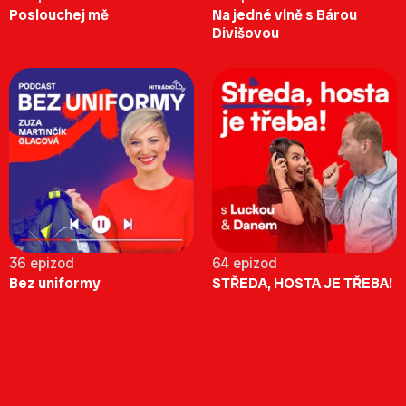
Poslouchej mě
Na jedné vlně s Bárou
Divišovou
36 epizod
64 epizod
Bez uniformy
STŘEDA, HOSTA JE TŘEBA!