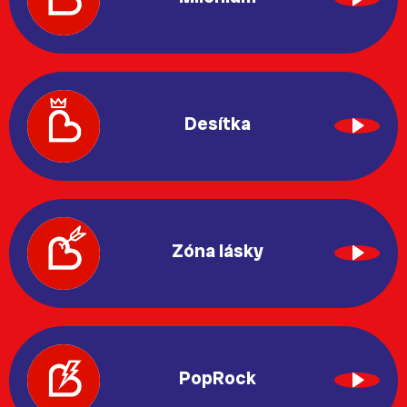
Desítka
Zóna lásky
PopRock