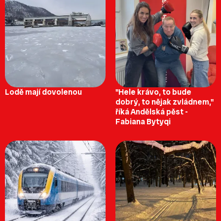
Lodě mají dovolenou
"Hele krávo, to bude
dobrý, to nějak zvládnem,"
říká Andělská pěst -
Fabiana Bytyqi