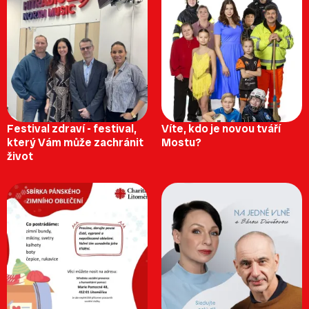
Festival zdraví - festival,
Víte, kdo je novou tváří
který Vám může zachránit
Mostu?
život