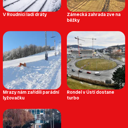
V Roudnici ladí dráty
Zámecká zahrada zve na
běžky
Mrazy nám zařídili parádní
Rondel v Ústí dostane
lyžovačku
turbo