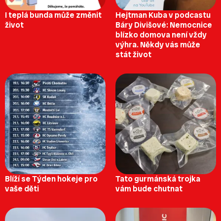
I teplá bunda může změnit
Hejtman Kuba v podcastu
život
Báry Divišové: Nemocnice
blízko domova není vždy
výhra. Někdy vás může
stát život
Blíží se Týden hokeje pro
Tato gurmánská trojka
vaše děti
vám bude chutnat