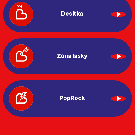
Desítka
Zóna lásky
PopRock