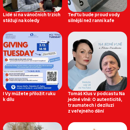
Lidé si na vánočních trzích
Teď tu bude proud vody
stěžují na koledy
silnější než ranní kafe
I Vy můžete přiložit ruku
Tomáš Klus v podcastu Na
k dílu
jedné vlně: O autenticitě,
traumatech i deziluzi
z veřejného dění