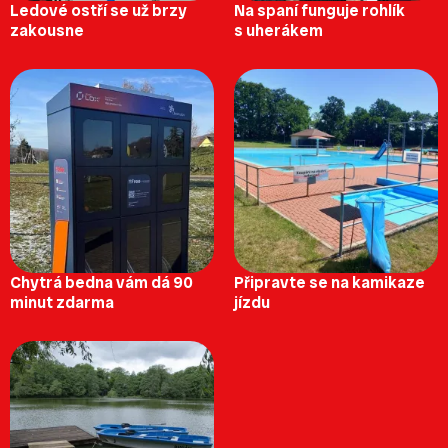
Ledové ostří se už brzy
Na spaní funguje rohlík
zakousne
s uherákem
Chytrá bedna vám dá 90
Připravte se na kamikaze
minut zdarma
jízdu