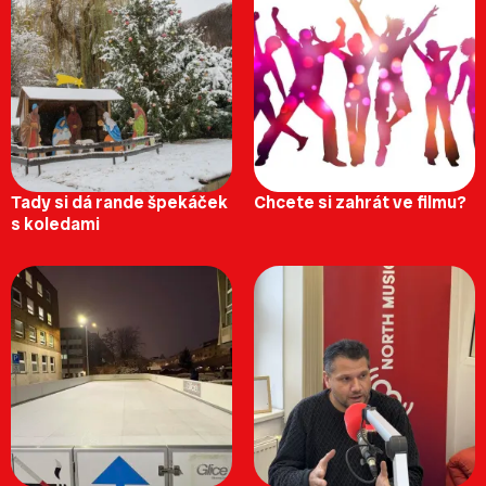
Tady si dá rande špekáček
Chcete si zahrát ve filmu?
s koledami