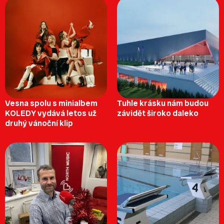
Vesna spolu s minialbem
Tuhle krásku nám budou
KOLEDY vydává letos už
závidět široko daleko
druhý vánoční klip