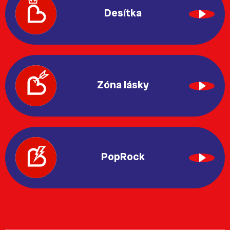
Desítka
Zóna lásky
PopRock