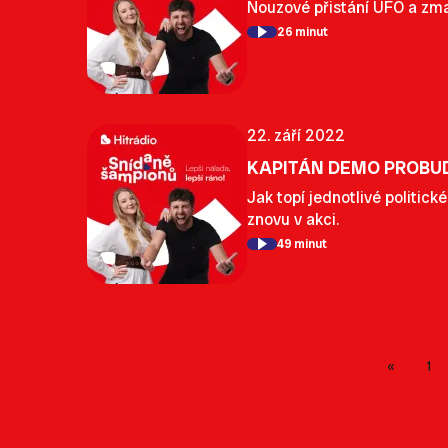
Nouzové přistání UFO a zmat
26 minut
22. září 2022
KAPITÁN DEMO PROBUD
Jak topí jednotlivé politic
znovu v akci.
49 minut
1