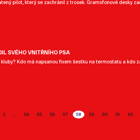
ený pilot, který se zachránil z trosek. Gramofonové desky začí
IL SVÉHO VNITŘNÍHO PSA
ké kluby? Kdo má napsanou fixem šestku na termostatu a kdo z
2
54
55
56
57
58
59
60
61
62