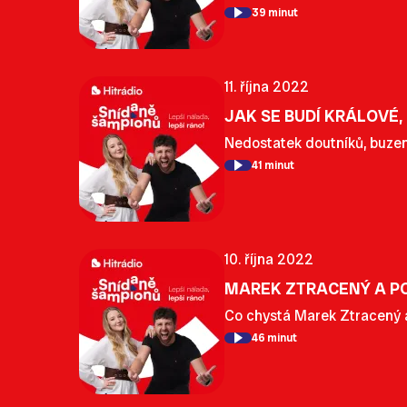
39 minut
11. října 2022
JAK SE BUDÍ KRÁLOVÉ,
Nedostatek doutníků, buzen
41 minut
10. října 2022
MAREK ZTRACENÝ A P
Co chystá Marek Ztracený a
46 minut