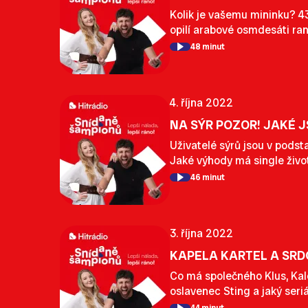
Kolik je vašemu mininku? 4
opilí arabové osmdesáti ran
48 minut
4. října 2022
NA SÝR POZOR! JAKÉ J
Uživatelé sýrů jsou v pods
Jaké výhody má single živo
46 minut
3. října 2022
KAPELA KARTEL A SRD
Co má společného Klus, Kalo
oslavenec Sting a jaký seriá