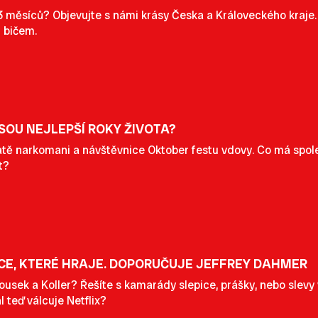
3 měsíců? Objevujte s námi krásy Česka a Královeckého kraje.
 bičem.
SOU NEJLEPŠÍ ROKY ŽIVOTA?
tatě narkomani a návštěvnice Oktober festu vdovy. Co má spo
t?
CE, KTERÉ HRAJE. DOPORUČUJE JEFFREY DAHMER
usek a Koller? Řešíte s kamarády slepice, prášky, nebo slevy
l teď válcuje Netflix?