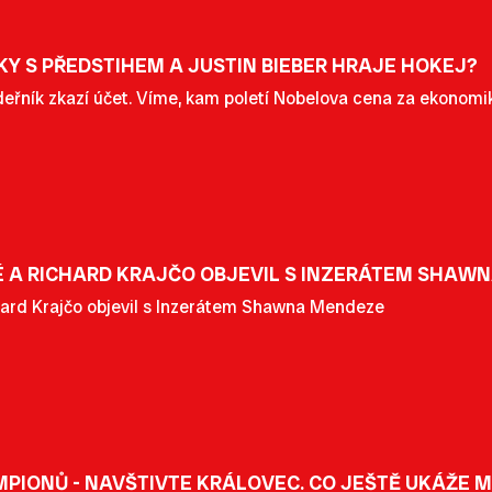
Y S PŘEDSTIHEM A JUSTIN BIEBER HRAJE HOKEJ?
eřník zkazí účet. Víme, kam poletí Nobelova cena za ekonomik
 A RICHARD KRAJČO OBJEVIL S INZERÁTEM SHAW
hard Krajčo objevil s Inzerátem Shawna Mendeze
PIONŮ - NAVŠTIVTE KRÁLOVEC. CO JEŠTĚ UKÁŽE 