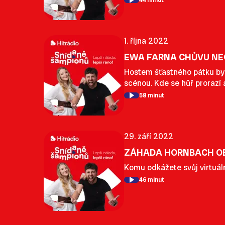
44 minut
1. října 2022
EWA FARNA CHŮVU NEC
Hostem šťastného pátku byla
scénou. Kde se hůř prorazí 
58 minut
29. září 2022
ZÁHADA HORNBACH OB
Komu odkážete svůj virtuáln
46 minut