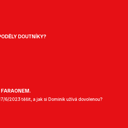
 PODĚLY DOUTNÍKY?
M FARAONEM.
/6/2023 těšit, a jak si Dominik užívá dovolenou?