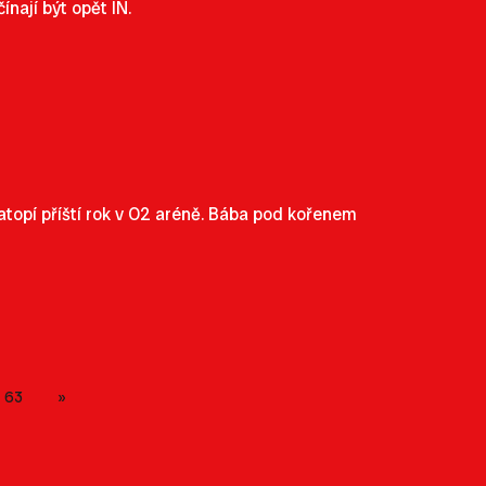
nají být opět IN.
atopí příští rok v O2 aréně. Bába pod kořenem
63