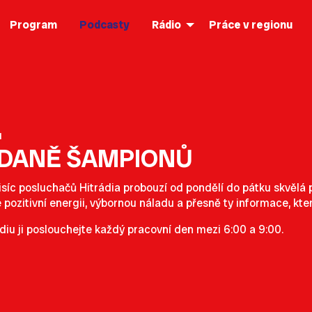
Program
Podcasty
Rádio
Práce v regionu
d
ÍDANĚ ŠAMPIONŮ
isíc posluchačů Hitrádia probouzí od pondělí do pátku skvěl
e pozitivní energii, výbornou náladu a přesně ty informace, kte
diu ji poslouchejte každý pracovní den mezi 6:00 a 9:00.