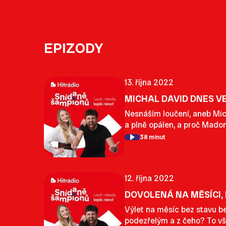
EPIZODY
13. října 2022
MICHAL DAVID DNES V
Nesnáším loučení, aneb Mich
a plně opálen, a proč Mado
38 minut
12. října 2022
DOVOLENÁ NA MĚSÍCI,
Výlet na měsíc bez stavu be
podezřelým a z čeho? To v