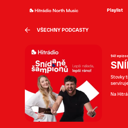
Playlist
VŠECHNY PODCASTY
941 epizo
SN
Stovky t
servíruj
Na Hitrá