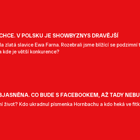
HCE. V POLSKU JE SHOWBYZNYS DRAVĚJŠÍ
 zlatá slavice Ewa Farna. Rozebrali jsme blížící se podzimní 
a kde je větší konkurence?
JASNĚNA. CO BUDE S FACEBOOKEM, AŽ TADY NEB
í život? Kdo ukradnul písmenka Hornbachu a kdo heká ve fitku